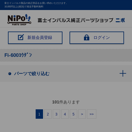
富士インパルス製品の純正部品をお買い求めいただけます。
10,000円以上(税別)で発送手数料無料
新規会員登録
ログイン
Fi-600ﾖｳﾀﾞﾝ
パーツで絞り込む
101
件あります
1
2
3
4
5
>
>>