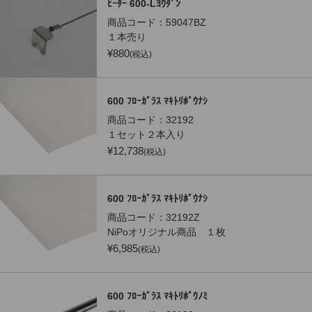
ﾋｰﾀｰ 600-Lﾖｳﾀﾞﾝ
商品コード：
59047BZ
１本売り
¥
880
(税込)
600 ﾌﾛｰｶﾞﾗｽ ﾏｷﾄﾘﾎﾞｳﾅｼ
商品コード：
32192
１セット２本入り
¥
12,738
(税込)
600 ﾌﾛｰｶﾞﾗｽ ﾏｷﾄﾘﾎﾞｳﾅｼ
商品コード：
32192Z
NiPoオリジナル商品 １枚
¥
6,985
(税込)
600 ﾌﾛｰｶﾞﾗｽ ﾏｷﾄﾘﾎﾞｳﾉﾐ