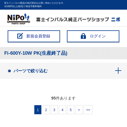
富士インパルス製品の純正部品をお買い求めいただけます。
10,000円以上(税別)で発送手数料無料
新規会員登録
ログイン
Fi-600Y-10W PK(生産終了品)
パーツで絞り込む
95
件あります
1
2
3
4
5
>
>>