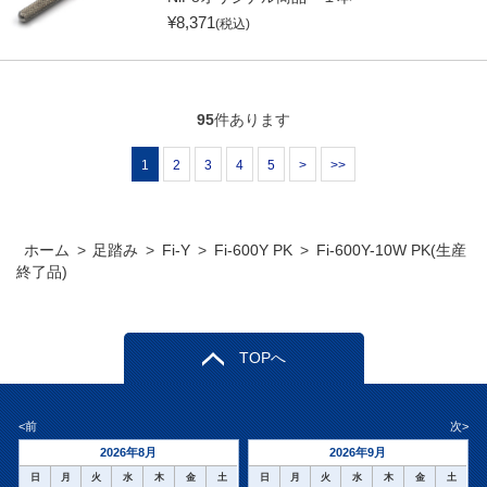
¥
8,371
(税込)
95
件あります
1
2
3
4
5
>
>>
ホーム
>
足踏み
>
Fi-Y
>
Fi-600Y PK
>
Fi-600Y-10W PK(生産
終了品)
TOPへ
<前
次>
2026年8月
2026年9月
日
月
火
水
木
金
土
日
月
火
水
木
金
土