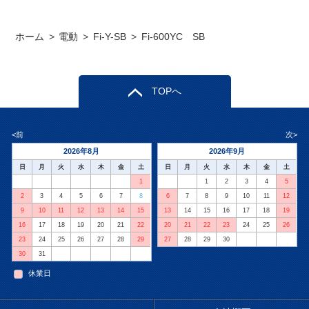
ホーム
>
電動
>
Fi-Y-SB
>
Fi-600YC SB
TOPへ
<前
次>
2026年8月
2026年9月
日
月
火
水
木
金
土
日
月
火
水
木
金
土
1
1
2
3
4
5
2
3
4
5
6
7
8
6
7
8
9
10
11
12
9
10
11
12
13
14
15
13
14
15
16
17
18
19
16
17
18
19
20
21
22
20
21
22
23
24
25
26
23
24
25
26
27
28
29
27
28
29
30
30
31
休業日