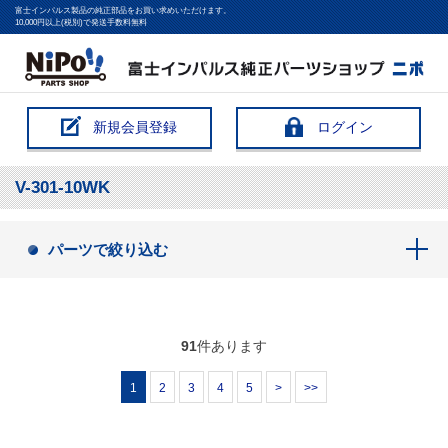
富士インパルス製品の純正部品をお買い求めいただけます。
10,000円以上(税別)で発送手数料無料
新規会員登録
ログイン
V-301-10WK
パーツで絞り込む
91
件あります
1
2
3
4
5
>
>>