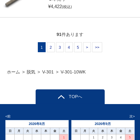
¥
4,422
(税込)
91
件あります
1
2
3
4
5
>
>>
ホーム
>
脱気
>
V-301
>
V-301-10WK
TOPへ
<前
次>
2026年8月
2026年9月
日
月
火
水
木
金
土
日
月
火
水
木
金
土
1
1
2
3
4
5