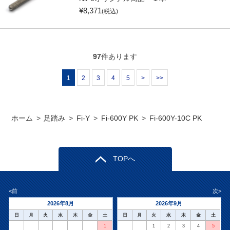
¥
8,371
(税込)
97
件あります
1
2
3
4
5
>
>>
ホーム
>
足踏み
>
Fi-Y
>
Fi-600Y PK
>
Fi-600Y-10C PK
TOPへ
<前
次>
2026年8月
2026年9月
日
月
火
水
木
金
土
日
月
火
水
木
金
土
1
1
2
3
4
5