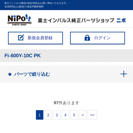
富士インパルス製品の純正部品をお買い求めいただけます。
10,000円以上(税別)で発送手数料無料
新規会員登録
ログイン
Fi-600Y-10C PK
パーツで絞り込む
97
件あります
1
2
3
4
5
>
>>