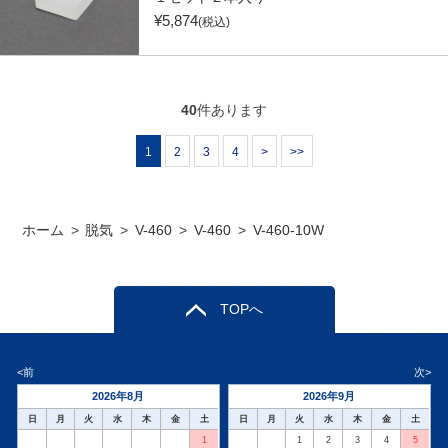
¥
5,874
(税込)
40
件あります
1
2
3
4
>
>>
ホーム
>
脱気
>
V-460
>
V-460
>
V-460-10W
TOPへ
<前
次>
2026年8月
2026年9月
日
月
火
水
木
金
土
日
月
火
水
木
金
土
1
1
2
3
4
5