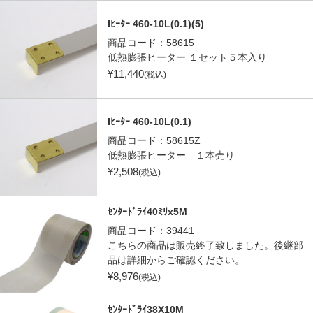
Iﾋｰﾀｰ 460-10L(0.1)(5)
商品コード：
58615
低熱膨張ヒーター １セット５本入り
¥
11,440
(税込)
Iﾋｰﾀｰ 460-10L(0.1)
商品コード：
58615Z
低熱膨張ヒーター １本売り
¥
2,508
(税込)
ｾﾝﾀｰﾄﾞﾗｲ40ﾐﾘx5M
商品コード：
39441
こちらの商品は販売終了致しました。後継部
品は詳細からご確認ください。
¥
8,976
(税込)
ｾﾝﾀｰﾄﾞﾗｲ38X10M