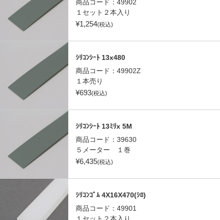
商品コード：
49902
１セット２本入り
¥
1,254
(税込)
ｼﾘｺﾝｼｰﾄ 13x480
商品コード：
49902Z
１本売り
¥
693
(税込)
ｼﾘｺﾝｼｰﾄ 13ﾐﾘx 5M
商品コード：
39630
５メーター １巻
¥
6,435
(税込)
ｼﾘｺﾝｺﾞﾑ 4X16X470(ｼﾛ)
商品コード：
49901
１セット２本入り