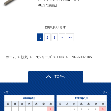
¥
8,371
(税込)
28
件あります
1
2
3
>
>>
ホーム
>
脱気
>
LNシリーズ
>
LNR
>
LNR-600-10W
TOPへ
<前
次>
2026年8月
2026年9月
日
月
火
水
木
金
土
日
月
火
水
木
金
土
1
1
2
3
4
5