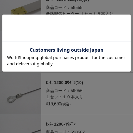
商品コード：
58555
低熱膨張ヒーター １セット５本入り
¥
19,580
(税込)
Iﾋｰﾀｰ 1200-10L(0.1)
商品コード：
58555Z
低熱膨張ヒーター １本売り
¥
4,312
(税込)
ﾋ-ﾀ- 1200-ﾖｳﾀﾞﾝ(10)
商品コード：
59056
１セット１０本入り
¥
19,690
(税込)
ﾋ-ﾀ- 1200-ﾖｳﾀﾞﾝ
商品コード：
59056Z