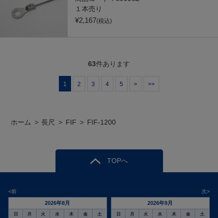
１本売り
¥
2,167
(税込)
63
件あります
1
2
3
4
5
>
>>
ホーム
>
長尺
>
FIF
>
FIF-1200
TOPへ
<前
次>
2026年8月
2026年9月
日
月
火
水
木
金
土
日
月
火
水
木
金
土