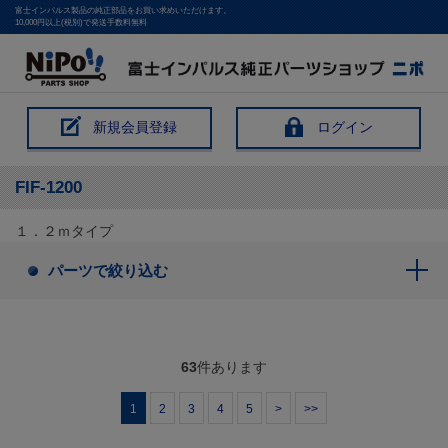
富士インパルス製品の純正部品をお買い求めいただけます。
10,000円以上(税別)で発送手数料無料
新規会員登録
ログイン
FIF-1200
１．２ｍタイプ
パーツで絞り込む
63
件あります
1
2
3
4
5
>
>>