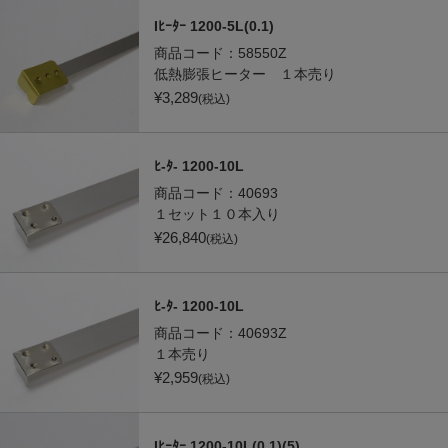
Iﾋｰﾀｰ 1200-5L(0.1)
商品コード：
58550Z
低熱膨張ヒーター １本売り
¥
3,289
(税込)
ﾋ-ﾀ- 1200-10L
商品コード：
40693
１セット１０本入り
¥
26,840
(税込)
ﾋ-ﾀ- 1200-10L
商品コード：
40693Z
１本売り
¥
2,959
(税込)
Iﾋｰﾀｰ 1200-10L(0.1)(5)