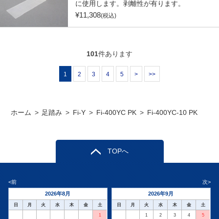
に使用します。剥離性が有ります。
¥
11,308
(税込)
101
件あります
1
2
3
4
5
>
>>
ホーム
>
足踏み
>
Fi-Y
>
Fi-400YC PK
>
Fi-400YC-10 PK
TOPへ
<前
次>
2026年8月
2026年9月
日
月
火
水
木
金
土
日
月
火
水
木
金
土
1
1
2
3
4
5